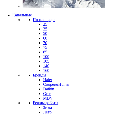
Канальные
По площади
25
35
50
60
70
75
85
100
105
140
160
Бренды
Haier
Cooper&Hunter
Daikin
Gree
MDV
Режим работы
Зима
Лето