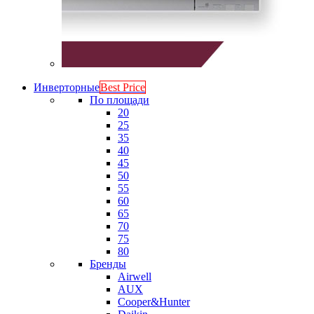
Инверторные
Best Price
По площади
20
25
35
40
45
50
55
60
65
70
75
80
Бренды
Airwell
AUX
Cooper&Hunter