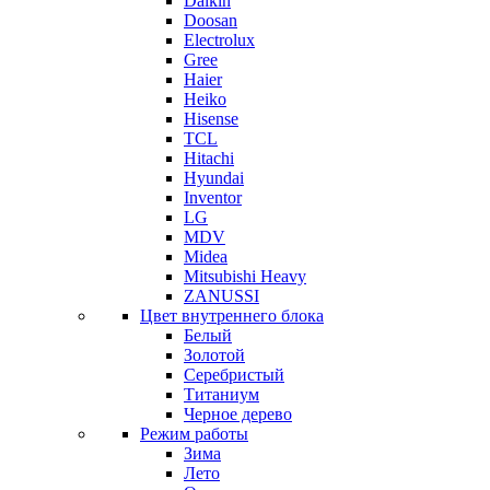
Daikin
Doosan
Electrolux
Gree
Haier
Heiko
Hisense
TCL
Hitachi
Hyundai
Inventor
LG
MDV
Midea
Mitsubishi Heavy
ZANUSSI
Цвет внутреннего блока
Белый
Золотой
Серебристый
Титаниум
Черное дерево
Режим работы
Зима
Лето