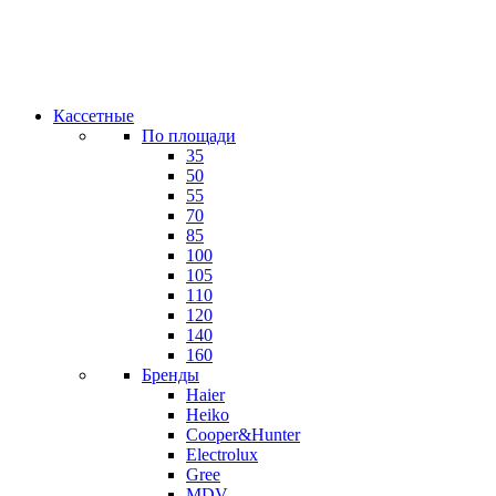
Кассетные
По площади
35
50
55
70
85
100
105
110
120
140
160
Бренды
Haier
Heiko
Cooper&Hunter
Electrolux
Gree
MDV