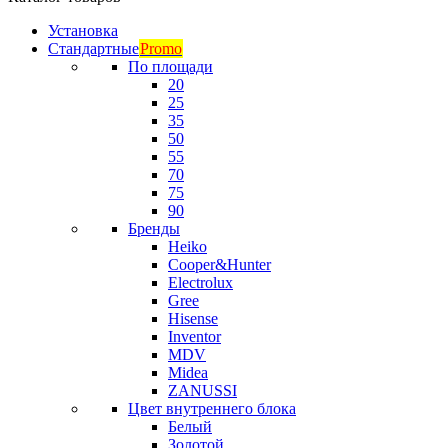
Установка
Стандартные
Promo
По площади
20
25
35
50
55
70
75
90
Бренды
Heiko
Cooper&Hunter
Electrolux
Gree
Hisense
Inventor
MDV
Midea
ZANUSSI
Цвет внутреннего блока
Белый
Золотой