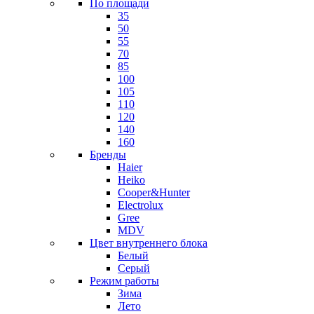
По площади
35
50
55
70
85
100
105
110
120
140
160
Бренды
Haier
Heiko
Cooper&Hunter
Electrolux
Gree
MDV
Цвет внутреннего блока
Белый
Серый
Режим работы
Зима
Лето