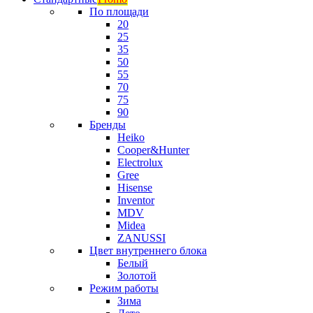
По площади
20
25
35
50
55
70
75
90
Бренды
Heiko
Cooper&Hunter
Electrolux
Gree
Hisense
Inventor
MDV
Midea
ZANUSSI
Цвет внутреннего блока
Белый
Золотой
Режим работы
Зима