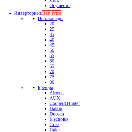
Лето
Осушение
Инверторные
Best Price
По площади
20
25
35
40
45
50
55
60
65
70
75
80
Бренды
Airwell
AUX
Cooper&Hunter
Daikin
Doosan
Electrolux
Gree
Haier