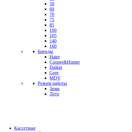
50
60
70
75
85
100
105
140
160
Бренды
Haier
Cooper&Hunter
Daikin
Gree
MDV
Режим работы
Зима
Лето
Кассетные