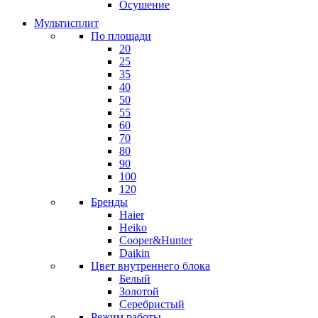
Осушение
Мультисплит
По площади
20
25
35
40
50
55
60
70
80
90
100
120
Бренды
Haier
Heiko
Cooper&Hunter
Daikin
Цвет внутреннего блока
Белый
Золотой
Серебристый
Режим работы