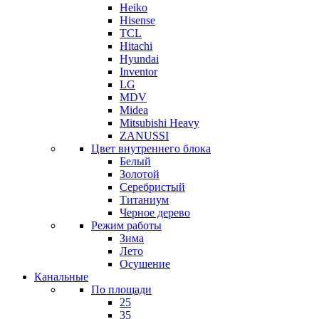
Heiko
Hisense
TCL
Hitachi
Hyundai
Inventor
LG
MDV
Midea
Mitsubishi Heavy
ZANUSSI
Цвет внутреннего блока
Белый
Золотой
Серебристый
Титаниум
Черное дерево
Режим работы
Зима
Лето
Осушение
Канальные
По площади
25
35