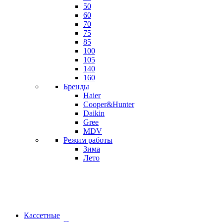
50
60
70
75
85
100
105
140
160
Бренды
Haier
Cooper&Hunter
Daikin
Gree
MDV
Режим работы
Зима
Лето
Кассетные