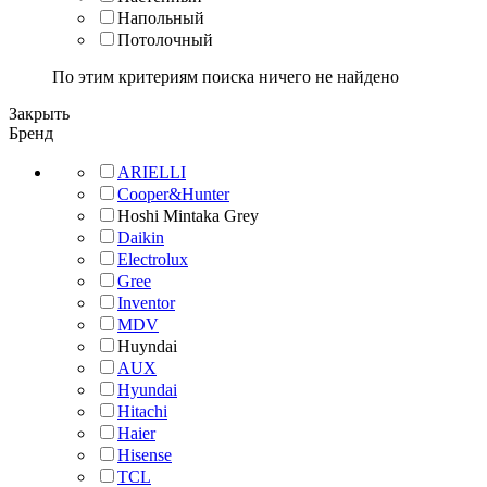
Напольный
Потолочный
По этим критериям поиска ничего не найдено
Закрыть
Бренд
ARIELLI
Cooper&Hunter
Hoshi Mintaka Grey
Daikin
Electrolux
Gree
Inventor
MDV
Huyndai
AUX
Hyundai
Hitachi
Haier
Hisense
TCL