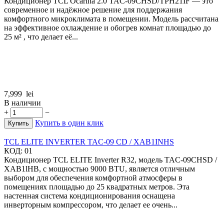
Кондиционер TCL Ocarina 2.0 TAC-09CHSD/TPH21IF — это
современное и надёжное решение для поддержания
комфортного микроклимата в помещении. Модель рассчитана
на эффективное охлаждение и обогрев комнат площадью до
25 м² , что делает её...
7,999
lei
В наличии
+
−
Купить в один клик
Купить
TCL ELITЕ INVERTER TAC-09 CD / XAB1INHS
КОД:
01
Кондиционер TCL ELITE Inverter R32, модель TAC-09CHSD /
XAB1lHB, с мощностью 9000 BTU, является отличным
выбором для обеспечения комфортной атмосферы в
помещениях площадью до 25 квадратных метров. Эта
настенная система кондиционирования оснащена
инверторным компрессором, что делает ее очень...