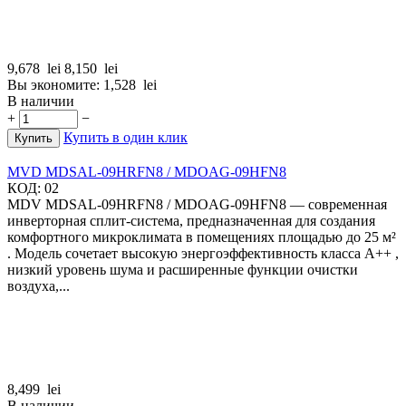
9,678
lei
8,150
lei
Вы экономите:
1,528
lei
В наличии
+
−
Купить в один клик
Купить
MVD MDSAL-09HRFN8 / MDOAG-09HFN8
КОД:
02
MDV MDSAL-09HRFN8 / MDOAG-09HFN8 — современная
инверторная сплит-система, предназначенная для создания
комфортного микроклимата в помещениях площадью до 25 м²
. Модель сочетает высокую энергоэффективность класса A++ ,
низкий уровень шума и расширенные функции очистки
воздуха,...
8,499
lei
В наличии