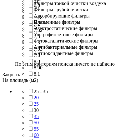
51
Фильтры тонкой очистки воздуха
6.8
56
Фильтры грубой очистки
7
Адсорбирующие фильтры
7,18
Плазменные фильтры
7,2
Электростатические фильтры
7,32
Ультрафиолетовые фильтры
7,5
Фотокаталитические фильтры
7.3
Антибактериальные фильтры
7.33
Антиоксидантные фильтры
7.8
8,0
По этим критериям поиска ничего не найдено
8,00
8,1
Закрыть
На площадь (м2)
25 - 35
20
25
30
35
50
55
60