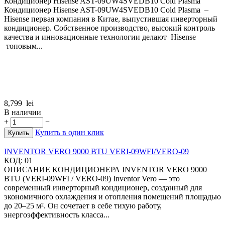
Кондиционер Hisense AST-09UW4SVEDB10 Cold Plasma
Кондиционер Hisense AST-09UW4SVEDB10 Cold Plasma –
Hisense первая компания в Китае, выпустившая инверторный
кондиционер. Собственное производство, высокий контроль
качества и инновационные технологии делают Hisense
топовым...
8,799
lei
В наличии
+
−
Купить в один клик
Купить
INVENTOR VERO 9000 BTU VERI-09WFI/VERO-09
КОД:
01
ОПИСАНИЕ КОНДИЦИОНЕРА INVENTOR VERO 9000
BTU (VERI-09WFI / VERO-09) Inventor Vero — это
современный инверторный кондиционер, созданный для
экономичного охлаждения и отопления помещений площадью
до 20–25 м². Он сочетает в себе тихую работу,
энергоэффективность класса...