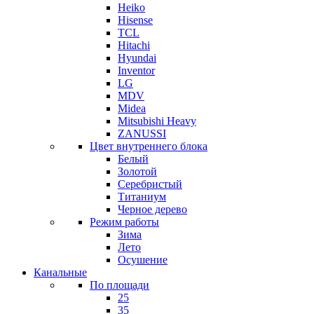
Heiko
Hisense
TCL
Hitachi
Hyundai
Inventor
LG
MDV
Midea
Mitsubishi Heavy
ZANUSSI
Цвет внутреннего блока
Белый
Золотой
Серебристый
Титаниум
Черное дерево
Режим работы
Зима
Лето
Осушение
Канальные
По площади
25
35