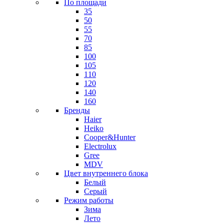
По площади
35
50
55
70
85
100
105
110
120
140
160
Бренды
Haier
Heiko
Cooper&Hunter
Electrolux
Gree
MDV
Цвет внутреннего блока
Белый
Серый
Режим работы
Зима
Лето