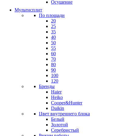
Осушение
Мультисплит
По площади
20
25
35
40
50
55
60
70
80
90
100
120
Бренды
Haier
Heiko
Cooper&Hunter
Daikin
Цвет внутреннего блока
Белый
Золотой
Серебристый
Режим работы