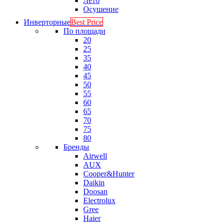
Лето
Осушение
Инверторные
Best Price
По площади
20
25
35
40
45
50
55
60
65
70
75
80
Бренды
Airwell
AUX
Cooper&Hunter
Daikin
Doosan
Electrolux
Gree
Haier