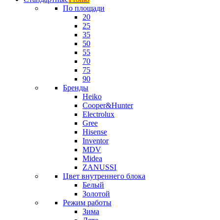
По площади
20
25
35
50
55
70
75
90
Бренды
Heiko
Cooper&Hunter
Electrolux
Gree
Hisense
Inventor
MDV
Midea
ZANUSSI
Цвет внутреннего блока
Белый
Золотой
Режим работы
Зима