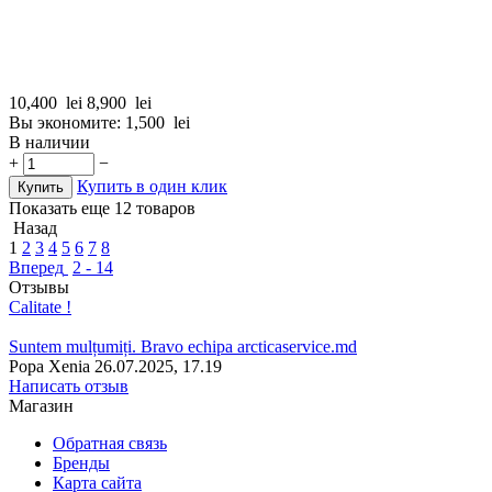
10,400
lei
8,900
lei
Вы экономите:
1,500
lei
В наличии
+
−
Купить в один клик
Купить
Показать еще 12 товаров
Назад
1
2
3
4
5
6
7
8
Вперед
2 - 14
Отзывы
Calitate !
Suntem mulțumiți. Bravo echipa arcticaservice.md
Popa Xenia
26.07.2025, 17.19
Написать отзыв
Магазин
Обратная связь
Бренды
Карта сайта