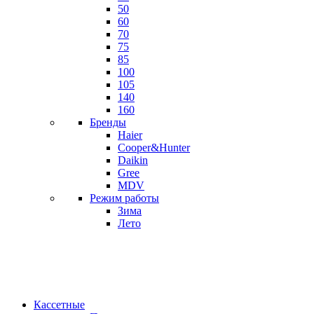
50
60
70
75
85
100
105
140
160
Бренды
Haier
Cooper&Hunter
Daikin
Gree
MDV
Режим работы
Зима
Лето
Кассетные