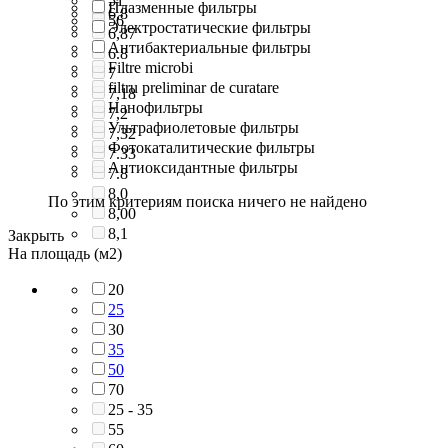
51
Плазменные фильтры
6,8
56
Электростатические фильтры
6,87
Антибактериальные фильтры
6.8
Filtre microbi
7
filtru preliminar de curatare
7,18
Нанофильтры
7,2
Ультрафиолетовые фильтры
7,32
Фотокаталитические фильтры
7.33
Антиоксидантные фильтры
7.8
8,0
По этим критериям поиска ничего не найдено
8,00
8,1
Закрыть
На площадь (м2)
20
25
30
35
50
70
25 - 35
55