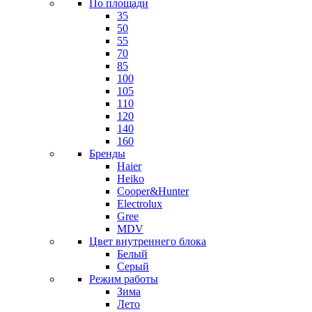
По площади
35
50
55
70
85
100
105
110
120
140
160
Бренды
Haier
Heiko
Cooper&Hunter
Electrolux
Gree
MDV
Цвет внутреннего блока
Белый
Серый
Режим работы
Зима
Лето