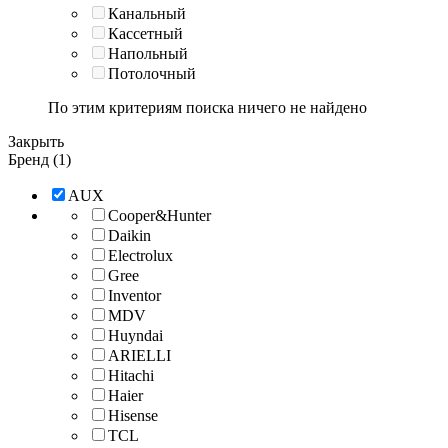
Канальный
Кассетный
Напольный
Потолочный
По этим критериям поиска ничего не найдено
Закрыть
Бренд (1)
AUX
Cooper&Hunter
Daikin
Electrolux
Gree
Inventor
MDV
Huyndai
ARIELLI
Hitachi
Haier
Hisense
TCL