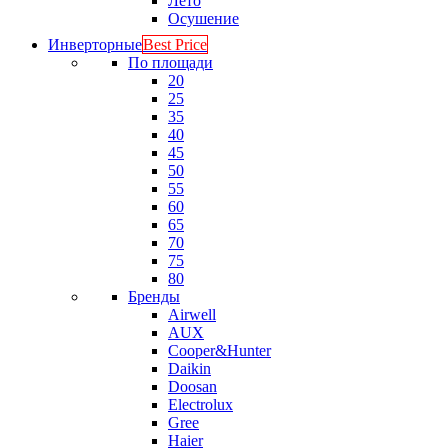
Лето
Осушение
Инверторные
Best Price
По площади
20
25
35
40
45
50
55
60
65
70
75
80
Бренды
Airwell
AUX
Cooper&Hunter
Daikin
Doosan
Electrolux
Gree
Haier