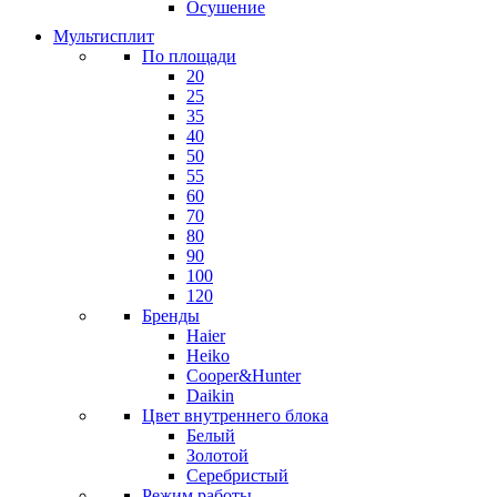
Осушение
Мультисплит
По площади
20
25
35
40
50
55
60
70
80
90
100
120
Бренды
Haier
Heiko
Cooper&Hunter
Daikin
Цвет внутреннего блока
Белый
Золотой
Серебристый
Режим работы