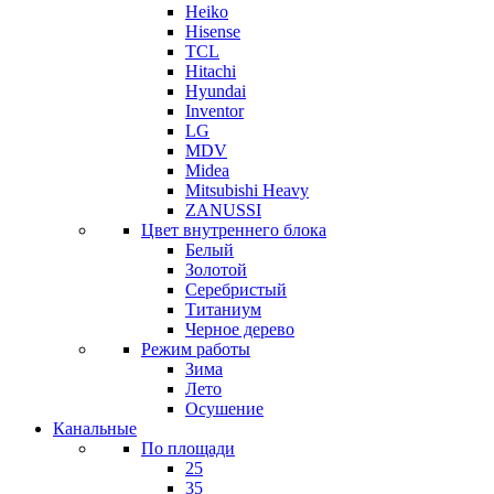
Heiko
Hisense
TCL
Hitachi
Hyundai
Inventor
LG
MDV
Midea
Mitsubishi Heavy
ZANUSSI
Цвет внутреннего блока
Белый
Золотой
Серебристый
Титаниум
Черное дерево
Режим работы
Зима
Лето
Осушение
Канальные
По площади
25
35