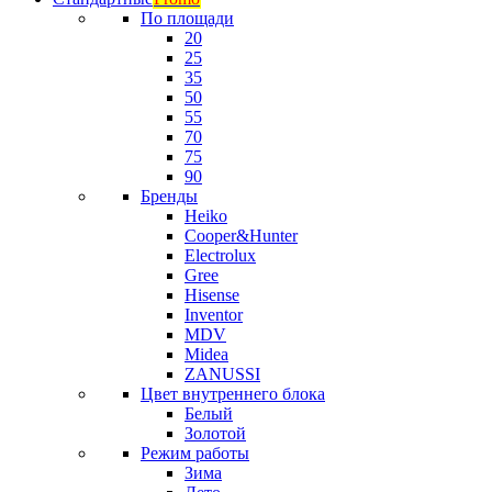
По площади
20
25
35
50
55
70
75
90
Бренды
Heiko
Cooper&Hunter
Electrolux
Gree
Hisense
Inventor
MDV
Midea
ZANUSSI
Цвет внутреннего блока
Белый
Золотой
Режим работы
Зима