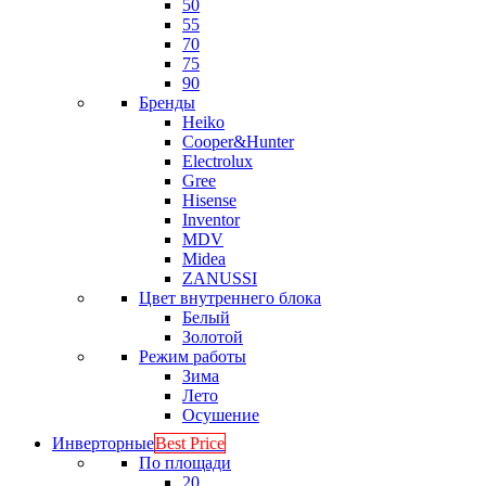
50
55
70
75
90
Бренды
Heiko
Cooper&Hunter
Electrolux
Gree
Hisense
Inventor
MDV
Midea
ZANUSSI
Цвет внутреннего блока
Белый
Золотой
Режим работы
Зима
Лето
Осушение
Инверторные
Best Price
По площади
20