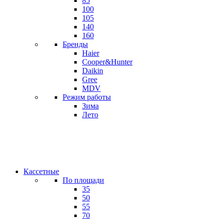
85
100
105
140
160
Бренды
Haier
Cooper&Hunter
Daikin
Gree
MDV
Режим работы
Зима
Лето
Кассетные
По площади
35
50
55
70