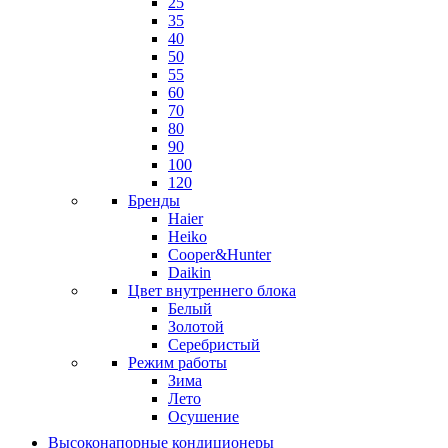
25
35
40
50
55
60
70
80
90
100
120
Бренды
Haier
Heiko
Cooper&Hunter
Daikin
Цвет внутреннего блока
Белый
Золотой
Серебристый
Режим работы
Зима
Лето
Осушение
Высоконапорные кондиционеры