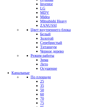
Inventor
LG
MDV
Midea
Mitsubishi Heavy
ZANUSSI
Цвет внутреннего блока
Белый
Золотой
Серебристый
Титаниум
Черное дерево
Режим работы
Зима
Лето
Осушение
Канальные
По площади
25
35
50
60
70
75