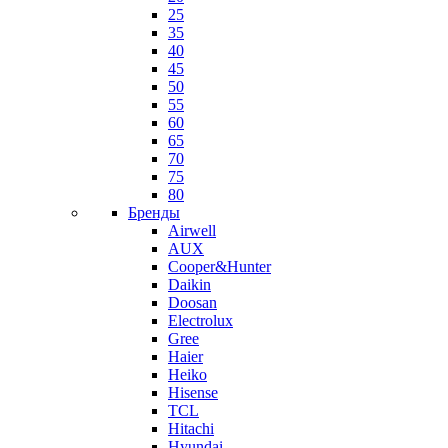
25
35
40
45
50
55
60
65
70
75
80
Бренды
Airwell
AUX
Cooper&Hunter
Daikin
Doosan
Electrolux
Gree
Haier
Heiko
Hisense
TCL
Hitachi
Hyundai