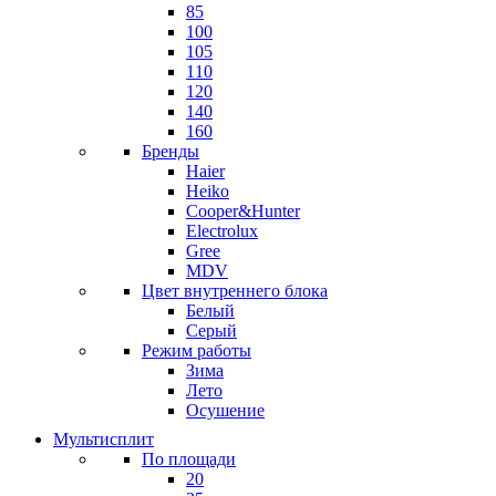
85
100
105
110
120
140
160
Бренды
Haier
Heiko
Cooper&Hunter
Electrolux
Gree
MDV
Цвет внутреннего блока
Белый
Серый
Режим работы
Зима
Лето
Осушение
Мультисплит
По площади
20