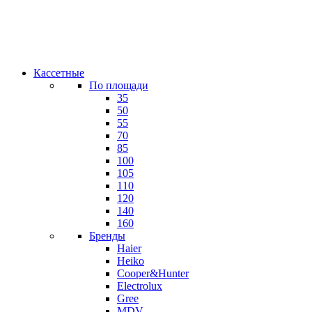
Кассетные
По площади
35
50
55
70
85
100
105
110
120
140
160
Бренды
Haier
Heiko
Cooper&Hunter
Electrolux
Gree
MDV