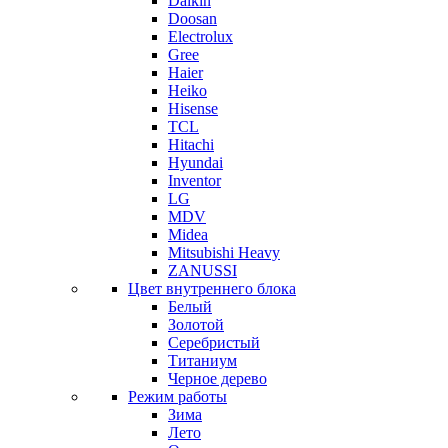
Daikin
Doosan
Electrolux
Gree
Haier
Heiko
Hisense
TCL
Hitachi
Hyundai
Inventor
LG
MDV
Midea
Mitsubishi Heavy
ZANUSSI
Цвет внутреннего блока
Белый
Золотой
Серебристый
Титаниум
Черное дерево
Режим работы
Зима
Лето