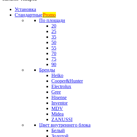
Установка
Стандартные
Promo
По площади
20
25
35
50
55
70
75
90
Бренды
Heiko
Cooper&Hunter
Electrolux
Gree
Hisense
Inventor
MDV
Midea
ZANUSSI
Цвет внутреннего блока
Белый
Золотой