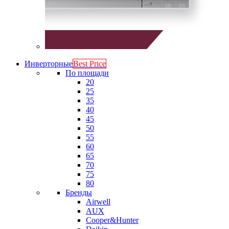
Инверторные
Best Price
По площади
20
25
35
40
45
50
55
60
65
70
75
80
Бренды
Airwell
AUX
Cooper&Hunter