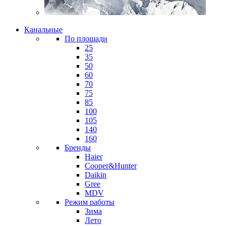
Канальные
По площади
25
35
50
60
70
75
85
100
105
140
160
Бренды
Haier
Cooper&Hunter
Daikin
Gree
MDV
Режим работы
Зима
Лето