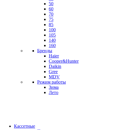
50
60
70
75
85
100
105
140
160
Бренды
Haier
Cooper&Hunter
Daikin
Gree
MDV
Режим работы
Зима
Лето
Кассетные