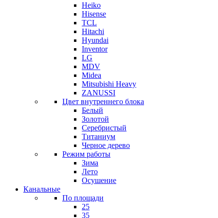
Heiko
Hisense
TCL
Hitachi
Hyundai
Inventor
LG
MDV
Midea
Mitsubishi Heavy
ZANUSSI
Цвет внутреннего блока
Белый
Золотой
Серебристый
Титаниум
Черное дерево
Режим работы
Зима
Лето
Осушение
Канальные
По площади
25
35