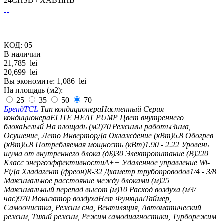
24CHSD / XAB1lHB
КОД:
05
В наличии
21,785
lei
20,699
lei
Вы экономите:
1,086
lei
На площадь (м2):
25
35
50
70
Бренд
TCL
Тип кондиционера
Настенный
Серия
кондиционера
ELITЕ HEAT PUMP
Цвет внутреннего
блока
Белый
На площадь (м2)
70
Режимы работы
Зима,
Осушение, Лето
Инвертор
Да
Охлаждение (кВт)
6.8
Обогрев
(кВт)
6.8
Потребляемая мощность (кВт)
1.90 - 2.22
Уровень
шума от внутреннего блока (дБ)
30
Электропитание (В)
220
Класс энергоэффективности
A++
Удаленное управление Wi-
Fi
Да
Хладагент (фреон)
R-32
Диаметр трубопроводов
1/4 - 3/8
Максимальное расстояние между блоками (м)
25
Максимальный перепад высот (м)
10
Расход воздуха (м3/
час)
970
Ионизатор воздуха
Нет
Функции
Таймер,
Самоочистка, Режим сна, Вентиляция, Автоматический
режим, Тихий режим, Режим самодиагностики, Турборежим