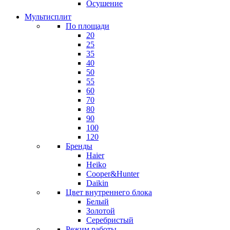
Осушение
Мультисплит
По площади
20
25
35
40
50
55
60
70
80
90
100
120
Бренды
Haier
Heiko
Cooper&Hunter
Daikin
Цвет внутреннего блока
Белый
Золотой
Серебристый
Режим работы