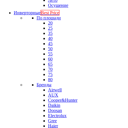
Лето
Осушение
Инверторные
Best Price
По площади
20
25
35
40
45
50
55
60
65
70
75
80
Бренды
Airwell
AUX
Cooper&Hunter
Daikin
Doosan
Electrolux
Gree
Haier