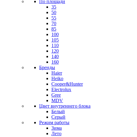
По площади
35
50
55
70
85
100
105
110
120
140
160
Бренды
Haier
Heiko
Cooper&Hunter
Electrolux
Gree
MDV
Цвет внутреннего блока
Белый
Серый
Режим работы
Зима
Лето