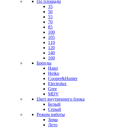
По площади
35
50
55
70
85
100
105
110
120
140
160
Бренды
Haier
Heiko
Cooper&Hunter
Electrolux
Gree
MDV
Цвет внутреннего блока
Белый
Серый
Режим работы
Зима
Лето