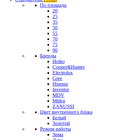
По площади
20
25
35
50
55
70
75
90
Бренды
Heiko
Cooper&Hunter
Electrolux
Gree
Hisense
Inventor
MDV
Midea
ZANUSSI
Цвет внутреннего блока
Белый
Золотой
Режим работы
Зима