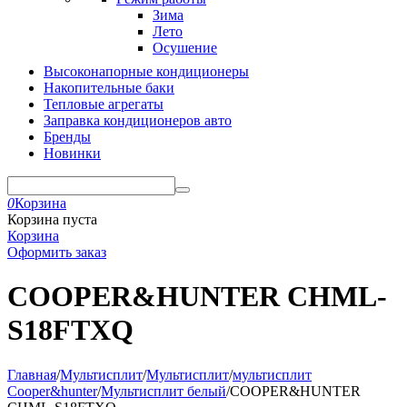
Зима
Лето
Осушение
Высоконапорные кондиционеры
Накопительные баки
Тепловые агрегаты
Заправка кондиционеров авто
Бренды
Новинки
0
Корзина
Корзина пуста
Корзина
Оформить заказ
COOPER&HUNTER CHML-
S18FTXQ
Главная
/
Мультисплит
/
Мультисплит
/
мультисплит
Cooper&hunter
/
Мультисплит белый
/
COOPER&HUNTER