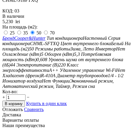
CHML-S18FTXQ
КОД:
03
В наличии
5,230
lei
На площадь (м2):
25
35
50
70
Бренд
Cooper&Hunter
Тип кондиционера
Настенный
Серия
кондиционера
CHML-SFTXQ
Цвет внутреннего блока
Белый
На
площадь (м2)
50
Режимы работы
Зима, Лето
Инвертор
Нет
Охлаждение (кВт)
5
Обогрев (кВт)
5,3
Потребляемая
мощность (кВт)
0,608
Уровень шума от внутреннего блока
(дБ)
44
Электропитание (В)
220
Класс
энергоэффективности
A++
Удаленное управление Wi-Fi
Нет
Хладагент (фреон)
R-410А
Диаметр трубопроводов
1/4 - 1/2
Ионизатор воздуха
Нет
Функции
Экономичный режим,
Автоматический режим, Таймер, Режим сна
Кол-во:
+
−
Купить в один клик
В корзину
Отложить
Сравнить
Доставка
Варианты оплаты
Наши преимущества