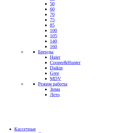
50
60
70
75
85
100
105
140
160
Бренды
Haier
Cooper&Hunter
Daikin
Gree
MDV
Режим работы
Зима
Лето
Кассетные