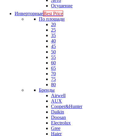
Лето
Осушение
Инверторные
Best Price
По площади
20
25
35
40
45
50
55
60
65
70
75
80
Бренды
Airwell
AUX
Cooper&Hunter
Daikin
Doosan
Electrolux
Gree
Haier