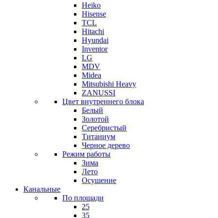
Heiko
Hisense
TCL
Hitachi
Hyundai
Inventor
LG
MDV
Midea
Mitsubishi Heavy
ZANUSSI
Цвет внутреннего блока
Белый
Золотой
Серебристый
Титаниум
Черное дерево
Режим работы
Зима
Лето
Осушение
Канальные
По площади
25
35