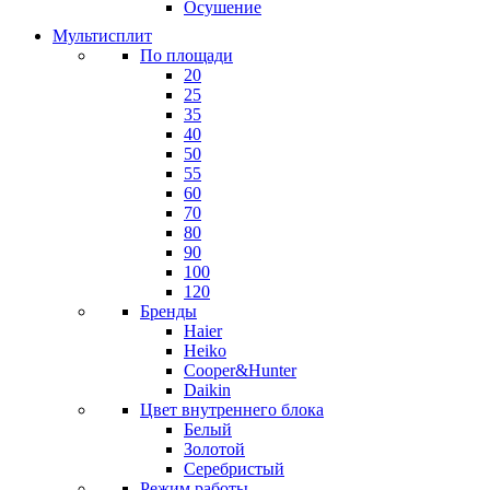
Осушение
Мультисплит
По площади
20
25
35
40
50
55
60
70
80
90
100
120
Бренды
Haier
Heiko
Cooper&Hunter
Daikin
Цвет внутреннего блока
Белый
Золотой
Серебристый
Режим работы