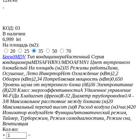
12HN8
КОД:
03
В наличии
6,999
lei
На площадь (м2):
20
25
35
50
70
Бренд
MDV
Тип кондиционера
Настенный
Серия
кондиционера
MDSAFHRN1/MDOAFHN1
Цвет внутреннего
блока
Белый
На площадь (м2)
35
Режимы работы
Зима,
Осушение, Лето
Инвертор
Нет
Охлаждение (кВт)
2,2
Обогрев (кВт)
2,34
Потребляемая мощность (кВт)
0,650
Уровень шума от внутреннего блока (дБ)
36
Электропитание
(В)
220
Класс энергоэффективности
A
Удаленное управление
Wi-Fi
Да
Хладагент (фреон)
R-32
Диаметр трубопроводов
1/4 -
3/8
Максимальное расстояние между блоками (м)
20
Максимальный перепад высот (м)
8
Расход воздуха (м3/час)
420
Ионизатор воздуха
Нет
Функции
Автоматический режим,
Таймер, Турборежим, Режим самодиагностики, Режим сна,
Вентиляция
Кол-во:
+
−