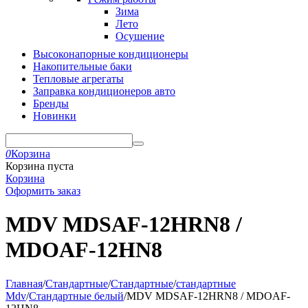
Зима
Лето
Осушение
Высоконапорные кондиционеры
Накопительные баки
Тепловые агрегаты
Заправка кондиционеров авто
Бренды
Новинки
0
Корзина
Корзина пуста
Корзина
Оформить заказ
MDV MDSAF-12HRN8 /
MDOAF-12HN8
Главная
/
Стандартные
/
Стандартные
/
стандартные
Mdv
/
Стандартные белый
/
MDV MDSAF-12HRN8 / MDOAF-