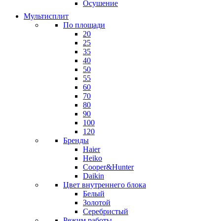
Осушение
Мультисплит
По площади
20
25
35
40
50
55
60
70
80
90
100
120
Бренды
Haier
Heiko
Cooper&Hunter
Daikin
Цвет внутреннего блока
Белый
Золотой
Серебристый
Режим работы