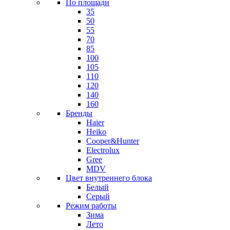
По площади
35
50
55
70
85
100
105
110
120
140
160
Бренды
Haier
Heiko
Cooper&Hunter
Electrolux
Gree
MDV
Цвет внутреннего блока
Белый
Серый
Режим работы
Зима
Лето