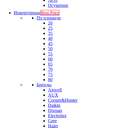
Лето
Осушение
Инверторные
Best Price
По площади
20
25
35
40
45
50
55
60
65
70
75
80
Бренды
Airwell
AUX
Cooper&Hunter
Daikin
Doosan
Electrolux
Gree
Haier