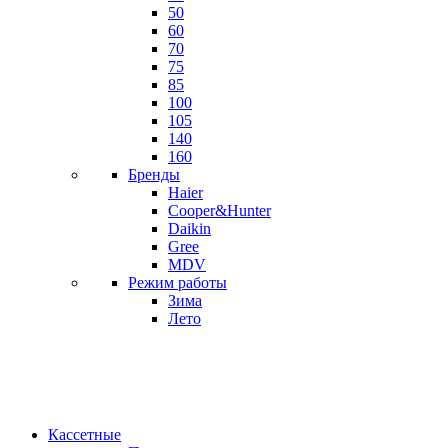
50
60
70
75
85
100
105
140
160
Бренды
Haier
Cooper&Hunter
Daikin
Gree
MDV
Режим работы
Зима
Лето
Кассетные