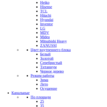
Heiko
Hisense
TCL
Hitachi
Hyundai
Inventor
LG
MDV
Midea
Mitsubishi Heavy
ZANUSSI
Цвет внутреннего блока
Белый
Золотой
Серебристый
Титаниум
Черное дерево
Режим работы
Зима
Лето
Осушение
Канальные
По площади
25
35