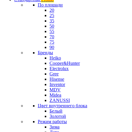
По площади
20
25
35
50
55
70
75
90
Бренды
Heiko
Cooper&Hunter
Electrolux
Gree
Hisense
Inventor
MDV
Midea
ZANUSSI
Цвет внутреннего блока
Белый
Золотой
Режим работы
Зима